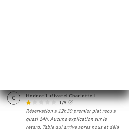
Accueil chaleureux Plats corrects
Dommage que nous ayons été installés sur
les tables basses dont les canapés sont
peu confortables surtout quand les plats
ont mis une heure à arriver A améliorer
25/08/2025
•
04:10
Hodnotil uživatel Jacques A.
J
3/5
25/08/2025
•
08:14
Hodnotil uživatel Charlotte L.
C
1/5
Réservation a 12h30 premier plat recu a
quasi 14h. Aucune explication sur le
retard. Table qui arrive apres nous et déjà