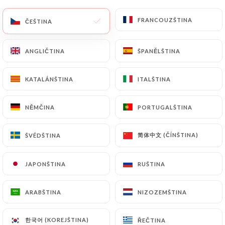
FRANCOUZŠTINA
FRANCOUZŠTINA
ČEŠTINA
ČEŠTINA
Hodnotil uživatel Iszbelle B.
I
5/5
ANGLIČTINA
ANGLIČTINA
ŠPANĚLŠTINA
ŠPANĚLŠTINA
Très bon accueil et plats excellents. C’était
un plaisir de trouver un peu d’air sur la
KATALÁNŠTINA
KATALÁNŠTINA
ITALŠTINA
ITALŠTINA
terrasse par cette chaleur.
20/06/2026
•
12:24
NĚMČINA
NĚMČINA
PORTUGALŠTINA
PORTUGALŠTINA
Hodnotil uživatel vanessa g.
简体中文 (ČÍNŠTINA)
简体中文 (ČÍNŠTINA)
ŠVÉDŠTINA
ŠVÉDŠTINA
V
5/5
Personnel extrêmement bienveillant et
JAPONŠTINA
JAPONŠTINA
RUŠTINA
RUŠTINA
sympathique! Repas frais, bon, service
rapide.. bref efficace ! Nous retournerons
ARABŠTINA
ARABŠTINA
NIZOZEMŠTINA
NIZOZEMŠTINA
avec plaisir !
한국어 (KOREJŠTINA)
한국어 (KOREJŠTINA)
ŘEČTINA
ŘEČTINA
01/06/2026
•
05:00